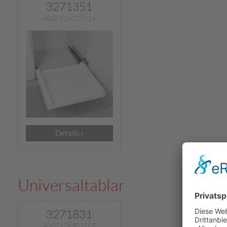
3271351
4007126327314
Details
Universaltablar
3271831
4007126302755