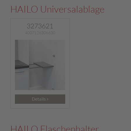
HAILO Universalablage
3273621
4007126306630
Details
HAILO Flaschenhalter