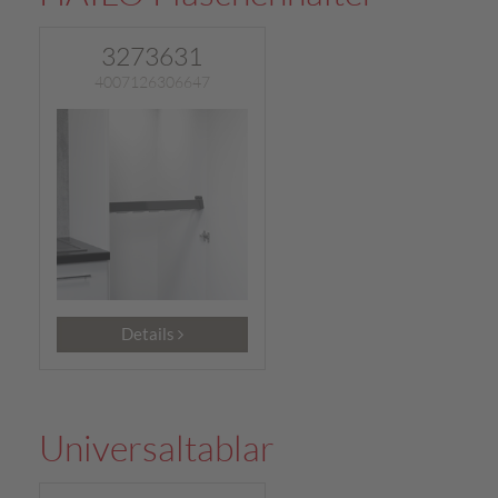
3273631
4007126306647
Details
Universaltablar