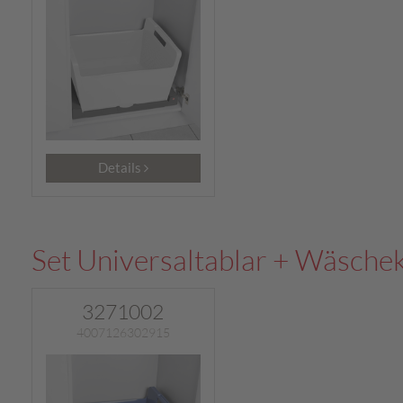
Details
Set Universaltablar + Wäsche
3271002
4007126302915