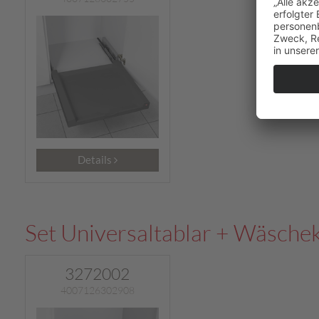
Details
Set Universaltablar + Wäsche
3272002
4007126302908