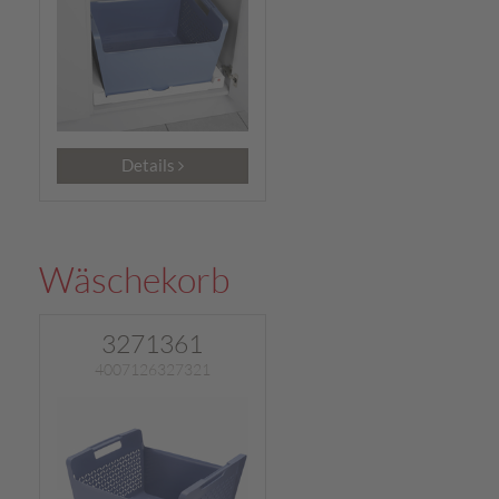
Details
Wäschekorb
3271361
4007126327321