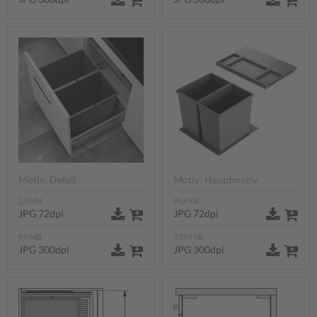
Motiv: Detail
Motiv: Hauptmotiv
2,8 MB
95,4 KB
JPG 72dpi
JPG 72dpi
9,0 MB
333,0 KB
JPG 300dpi
JPG 300dpi