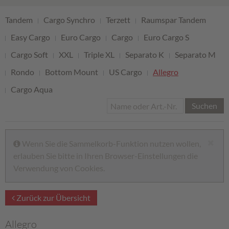
Tandem
Cargo Synchro
Terzett
Raumspar Tandem
Easy Cargo
Euro Cargo
Cargo
Euro Cargo S
Cargo Soft
XXL
Triple XL
Separato K
Separato M
Rondo
Bottom Mount
US Cargo
Allegro
Cargo Aqua
Suchen
Wenn Sie die Sammelkorb-Funktion nutzen wollen,
erlauben Sie bitte in Ihren Browser-Einstellungen die
Verwendung von Cookies.
Zurück zur Übersicht
Allegro