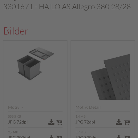
3301671 - HAILO AS Allegro 380 28/28
Bilder
Motiv: -
Motiv: Detail
558,5 KB
1,4 MB
JPG 72dpi
JPG 72dpi
2,9 MB
5,7 MB
JPG 300dpi
JPG 300dpi