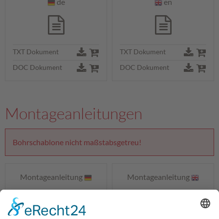
de
en
TXT Dokument
TXT Dokument
DOC Dokument
DOC Dokument
Montageanleitungen
Bohrschablone nicht maßstabsgetreu!
Montageanleitung
Montageanleitung