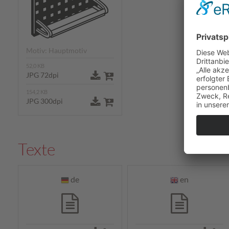
Motiv: Hauptmotiv
52,0 KB
JPG 72dpi
154,2 KB
JPG 300dpi
Texte
de
en