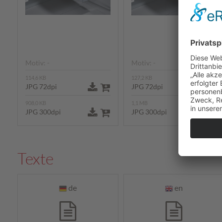
Motiv: -
Motiv: -
114,6 KB
127,2 KB
JPG 72dpi
JPG 72dpi
908,0 KB
1,1 MB
JPG 300dpi
JPG 300dpi
Texte
de
en