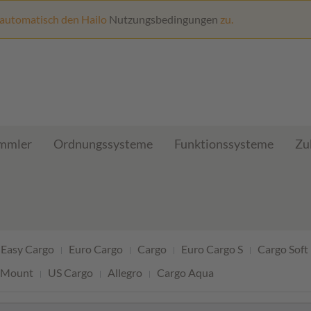
 automatisch den Hailo
Nutzungsbedingungen
zu.
ammler
Ordnungssysteme
Funktionssysteme
Zu
Easy Cargo
Euro Cargo
Cargo
Euro Cargo S
Cargo Soft
 Mount
US Cargo
Allegro
Cargo Aqua