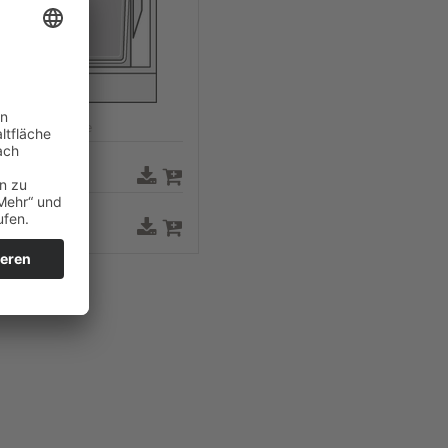
Motiv: Skizze
21,1 KB
JPG 72dpi
37,0 KB
JPG 300dpi