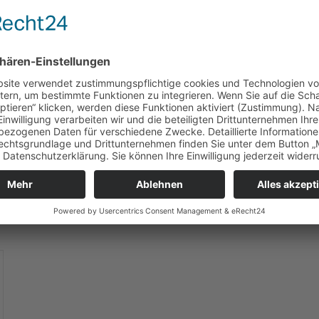
Motiv: Hauptmotiv
Motiv: Skizze
255,3 KB
31,0 KB
JPG 72dpi
JPG 72dpi
2,5 MB
55,0 KB
JPG 300dpi
JPG 300dpi