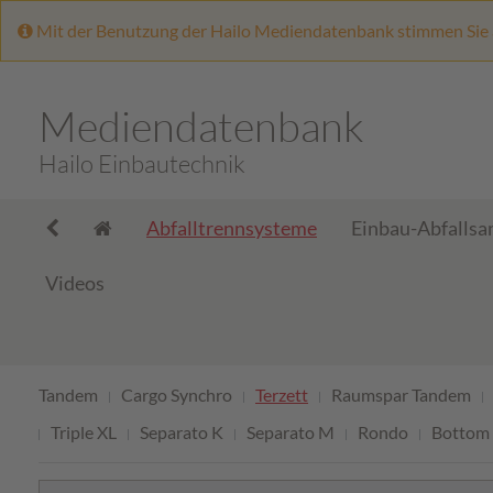
Mit der Benutzung der Hailo Mediendatenbank stimmen Sie
Mediendatenbank
Hailo Einbautechnik
Abfalltrennsysteme
Einbau-Abfalls
Videos
Tandem
Cargo Synchro
Terzett
Raumspar Tandem
Triple XL
Separato K
Separato M
Rondo
Bottom