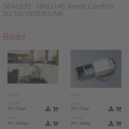
3646231 - HAILO AS Rondo Comfort
20/10/10/D/KS/ME
Bilder
Motiv: -
Motiv: -
615,2 KB
82,5 KB
JPG 72dpi
JPG 72dpi
5,4 MB
517,0 KB
JPG 300dpi
JPG 300dpi