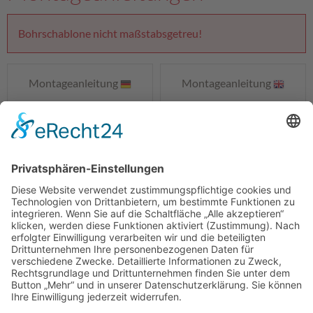
Bohrschablone nicht maßstabsgetreu!
Montageanleitung
Montageanleitung
PDF
PDF
Produkt-Datenblatt