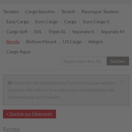
Tandem
Cargo Synchro
Terzett
Raumspar Tandem
Easy Cargo
Euro Cargo
Cargo
Euro Cargo S
Cargo Soft
XXL
Triple XL
Separato K
Separato M
Rondo
Bottom Mount
US Cargo
Allegro
Cargo Aqua
Suchen
Wenn Sie die Sammelkorb-Funktion nutzen wollen,
erlauben Sie bitte in Ihren Browser-Einstellungen die
Verwendung von Cookies.
Zurück zur Übersicht
Rondo